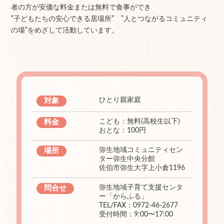
者の方が安価な料金または無料で食事ができ
”子どもたちの安心できる居場所” ”人とつながるコミュニティ
の場”をめざして活動しています。
ひとり親家庭
対象
こども：無料(高校生以下)
料金
おとな：100円
弥生地域コミュニティセン
場所
ター弥生中央分館
佐伯市弥生大字上小倉1196
弥生地域子育て支援センタ
問合せ
ー「からふる」
TEL/FAX：0972-46-2677
受付時間：9:00〜17:00